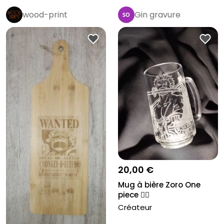
wood-print
Gin gravure
20,00 €
Mug à bière Zoro One
piece 🏴‍☠️
Créateur