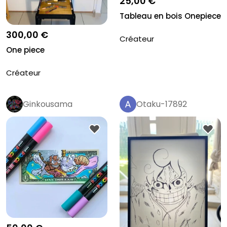
25,00 €
Tableau en bois Onepiece
300,00 €
Créateur
One piece
Créateur
Ginkousama
Otaku-17892