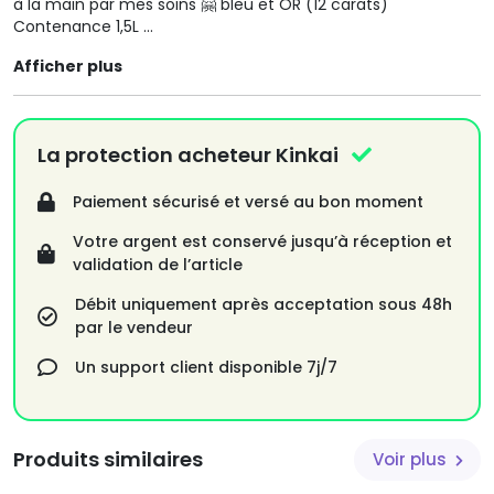
à la main par mes soins 🤗 bleu et OR (12 carats)
Contenance 1,5L
(A cause de la présence d'or, limitez l'utilisation du lave-
Afficher plus
vaisselle)
La présence de matériaux précieux comme l'OR ajoute un
cachet non négligeable à l'effet global, mais compte tenu
La protection acheteur Kinkai
du cours actuel de l'OR, cet élément est très onéreux en
plus d'être difficile à travailler, c'est pourquoi les pièces
Paiement sécurisé et versé au bon moment
contenant de l'OR sont toujours plus chères que la
moyenne...
Votre argent est conservé jusqu’à réception et
validation de l’article
C’est
Débit uniquement après acceptation sous 48h
par le vendeur
Un support client disponible 7j/7
Produits similaires
Voir plus