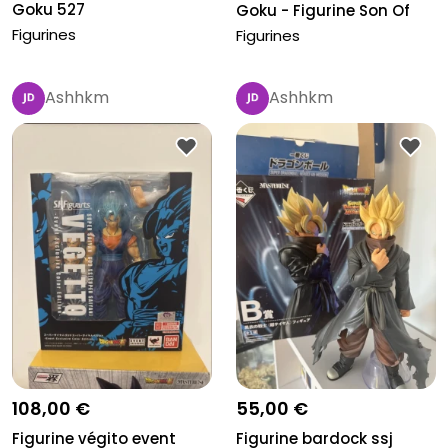
Goku 527
Goku - Figurine Son Of
Saiyans...
Figurines
Figurines
Ashhkm
Ashhkm
108,00 €
55,00 €
Figurine végito event
Figurine bardock ssj