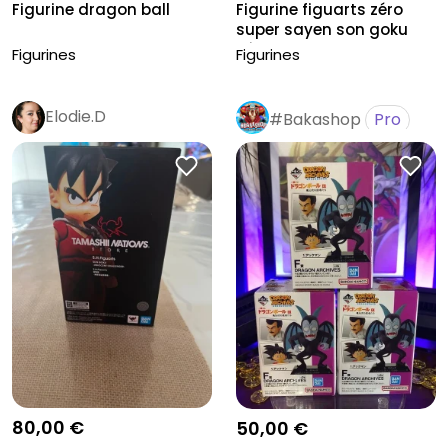
Figurine dragon ball
Figurine figuarts zéro
super sayen son goku
série...
Figurines
Figurines
Elodie.D
#Bakashop
Pro
80,00 €
50,00 €