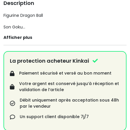
Description
Figurine Dragon Ball
Son Goku
Afficher plus
Match Makers
neuve
La protection acheteur Kinkai
Paiement sécurisé et versé au bon moment
Votre argent est conservé jusqu’à réception et
validation de l’article
Débit uniquement après acceptation sous 48h
par le vendeur
Un support client disponible 7j/7