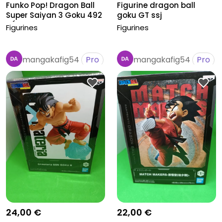
Funko Pop! Dragon Ball
Figurine dragon ball
Super Saiyan 3 Goku 492
goku GT ssj
- É...
Figurines
Figurines
mangakafig54
Pro
mangakafig54
Pro
24,00 €
22,00 €