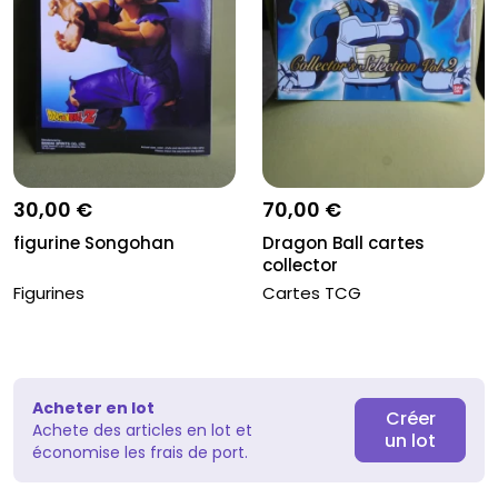
30,00 €
70,00 €
figurine Songohan
Dragon Ball cartes
collector
Figurines
Cartes TCG
Acheter en lot
Créer
Achete des articles en lot et
un lot
économise les frais de port.