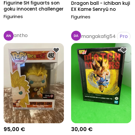
Figurine SH figuarts son
Dragon ball - Ichiban kuji
goku innocent challenger
EX Kame Senryû no
Mosa-...
Figurines
Figurines
antho
mangakafig54
Pro
95,00 €
30,00 €