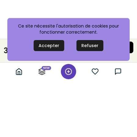
Ce site nécessite l'autorisation de cookies pour
fonctionner correctement.
Accepter
Refuser
Acheter maintenant
30,00 €
Paiement sécurisé
NEW
+ 10,000 annonces vérifiées