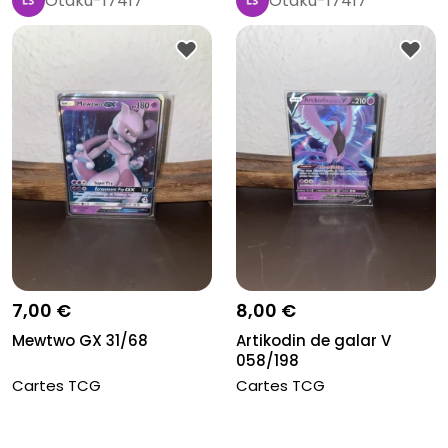
Otaku-17417
Otaku-17417
7,00 €
8,00 €
Mewtwo GX 31/68
Artikodin de galar V
058/198
Cartes TCG
Cartes TCG