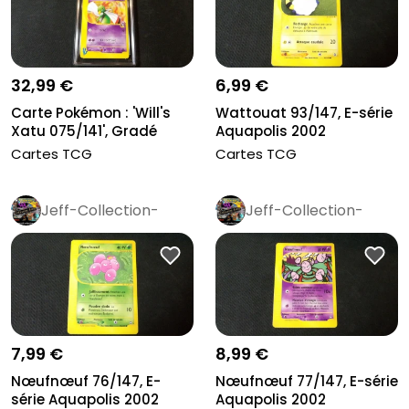
32,99 €
6,99 €
Carte Pokémon : 'Will's
Wattouat 93/147, E-série
Xatu 075/141', Gradé
Aquapolis 2002
Colle...
Cartes TCG
Cartes TCG
Jeff-Collection-
Jeff-Collection-
Rétro
Pro
Rétro
Pro
7,99 €
8,99 €
Nœufnœuf 76/147, E-
Nœufnœuf 77/147, E-série
série Aquapolis 2002
Aquapolis 2002