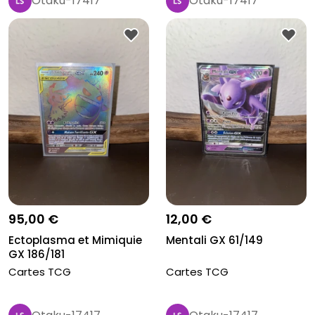
Otaku-17417
Otaku-17417
95,00 €
12,00 €
Ectoplasma et Mimiquie
Mentali GX 61/149
GX 186/181
Cartes TCG
Cartes TCG