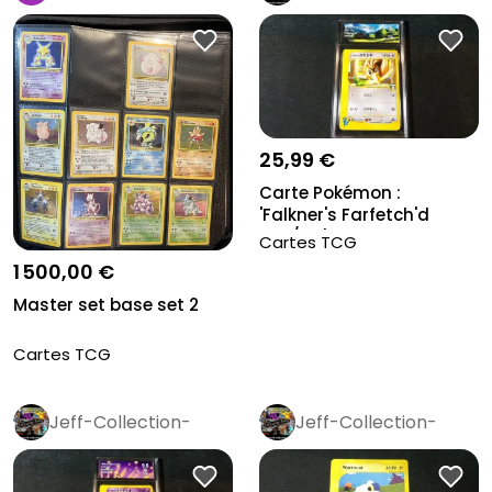
Rétro
Pro
25,99 €
Carte Pokémon :
'Falkner's Farfetch'd
003/141', Gr...
Cartes TCG
1 500,00 €
Master set base set 2
Cartes TCG
Jeff-Collection-
Jeff-Collection-
Rétro
Pro
Rétro
Pro