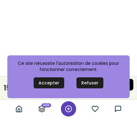
Ce site nécessite l'autorisation de cookies pour
fonctionner correctement.
Accepter
Refuser
Acheter maintenant
15,00 €
Paiement sécurisé
NEW