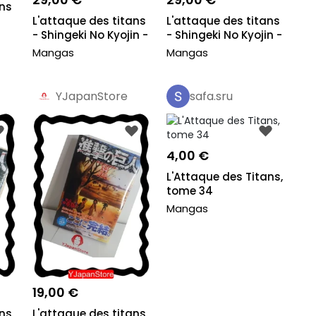
ans
L'attaque des titans
L'attaque des titans
- Shingeki No Kyojin -
- Shingeki No Kyojin -
Full C...
Full C...
Mangas
Mangas
YJapanStore
safa.sru
Pro
4,00 €
L'Attaque des Titans,
tome 34
Mangas
19,00 €
ans
L'attaque des titans