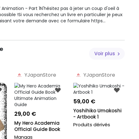
 Animation - Part 1N'hésitez pas à jeter un coup d'oeil à
sible !Si vous recherchez un livre en particulier je peux
ant votre demande avec ce formulaire https
book #manga #anime #onepiece #snk #shingekinokyojin
e
Voir plus
YJapanStore
YJapanStore
Pro
Pro
59,00 €
Yoshihiko Umakoshi
29,00 €
- Artbook 1
My Hero Academia
Produits dérivés
Official Guide Book
Ultimate Anim...
Mangas