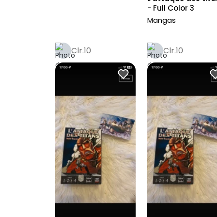
- Full Color 3
Mangas
Clr.10
Clr.10