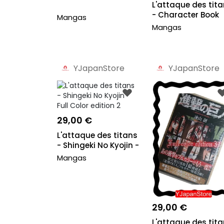
L'attaque des tit
- Character Book
Mangas
Final
Mangas
YJapanStore
YJapanStore
Pro
Pro
29,00 €
L'attaque des titans
- Shingeki No Kyojin -
Full C...
Mangas
29,00 €
L'attaque des tit