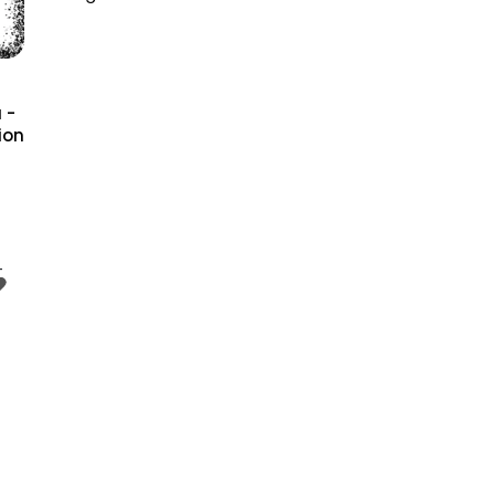
 -
ion