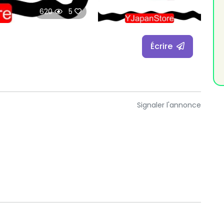
620
5
Écrire
Signaler l'annonce