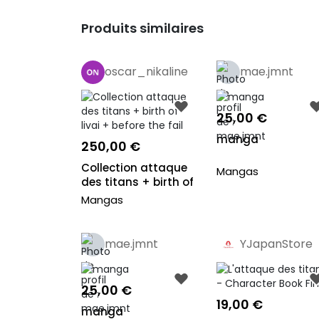
Produits similaires
oscar_nikaline
mae.jmnt
25,00 €
manga
250,00 €
Collection attaque
Mangas
des titans + birth of
livai + b...
Mangas
mae.jmnt
YJapanStore
Pro
25,00 €
19,00 €
manga