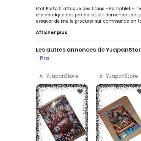
Etat ParfaitL'attaque des titans - Pamphlet - TV
ma boutique des prix de lot sur demande sont pos
essayer de me le procurer sur commande en fais
//forms.gle/XhrbtrttGr2EK66j6Hashtags #art
Afficher plus
#collector #demonslayer
Les autres annonces de YJapanStor
Pro
YJapanStore
YJapanStore
Pro
Pro