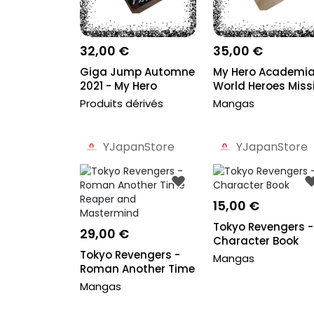
32,00 €
35,00 €
Giga Jump Automne
My Hero Academia
2021 - My Hero
World Heroes Miss
Academia +
- Boku No...
Produits dérivés
Mangas
Goodie...
YJapanStore
YJapanStore
Pro
Pro
15,00 €
Tokyo Revengers -
29,00 €
Character Book
Tokyo Revengers -
Mangas
Roman Another Time
Reaper and Ma...
Mangas