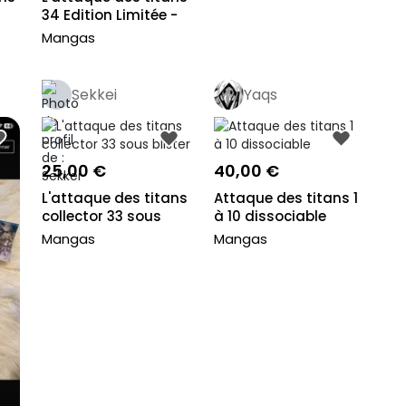
34 Edition Limitée -
Beginnin...
Mangas
Sekkei
Yaqs
25,00 €
40,00 €
L'attaque des titans
Attaque des titans 1
collector 33 sous
à 10 dissociable
blister
Mangas
Mangas