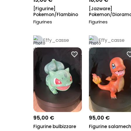
[Figurine]
[Jazware]
Pokemon/Flambino
Pokemon/Dioram
sous marin Poplio
Figurines
Figurines
Hors...
Effy_casse
Effy_casse
95,00 €
95,00 €
Figurine bulbizzare
Figurine salamec