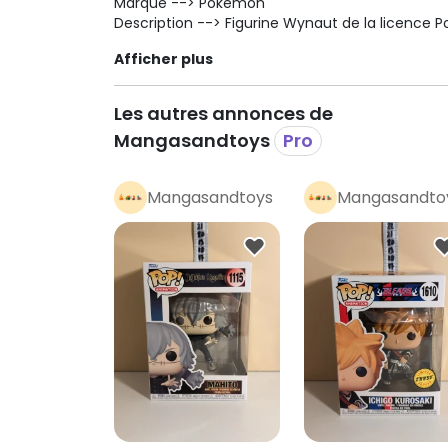
Marque --> Pokemon
Description --> Figurine Wynaut de la licence
Si vous désirez plus de photo n'hésitez pas.
Afficher plus
Les autres annonces de
Mangasandtoys
Pro
Mangasandtoys
Mangasandto
Pro
Pro