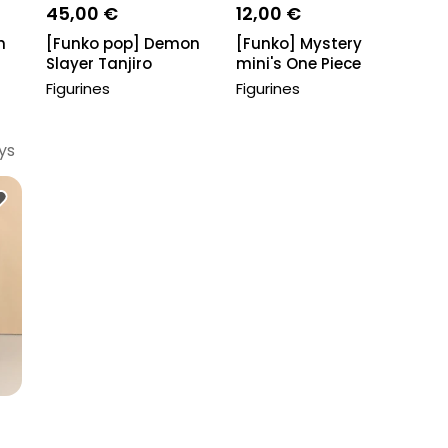
45,00 €
12,00 €
h
[Funko pop] Demon
[Funko] Mystery
Slayer Tanjiro
mini's One Piece
Kamado glow chse...
Chopper
Figurines
Figurines
ys