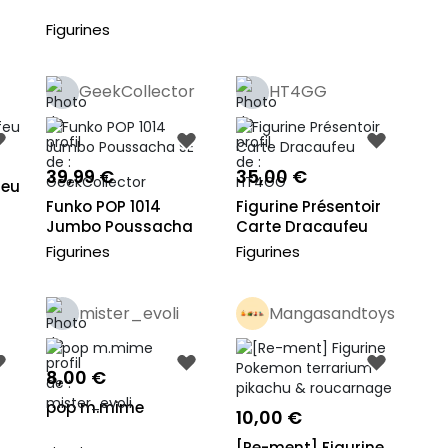
Figurines
GeekCollector
HT4GG
Pro
39,99 €
35,00 €
feu
Funko POP 1014
Figurine Présentoir
Jumbo Poussacha
Carte Dracaufeu
SE
Figurines
Figurines
mister_evoli
Mangasandtoys
Pro
8,00 €
pop m.mime
10,00 €
[Re-ment] Figurine