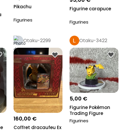
Pikachu
Figurine carapuce
a
Figurines
 &
Figurines
Otaku-2299
Otaku-3422
5,00 €
Figurine Pokémon
Trading Figure
160,00 €
Game
Figurines
he
Coffret dracaufeu Ex