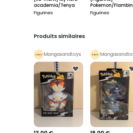
academia/Tenya
Pokemon/Flambin
Iida
Figurines
Figurines
Produits similaires
Mangasandtoys
Mangasandto
Pro
Pro
13,00 €
18,00 €