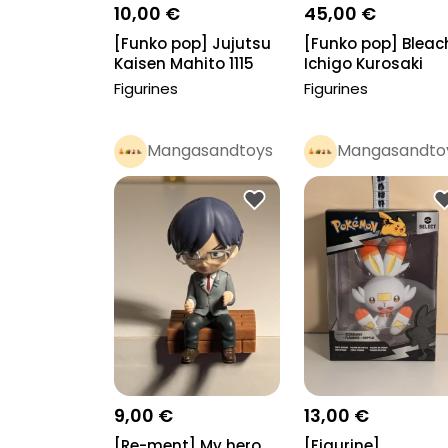
10,00 €
45,00 €
[Funko pop] Jujutsu
[Funko pop] Bleac
Kaisen Mahito 1115
Ichigo Kurosaki
chase 1610
Figurines
Figurines
Mangasandtoys
Mangasandto
Pro
Pro
9,00 €
13,00 €
[Re-ment] My hero
[Figurine]