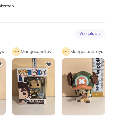
 Pokemon
Voir plus
ys
Mangasandtoys
Mangasandtoys
Pro
Pro