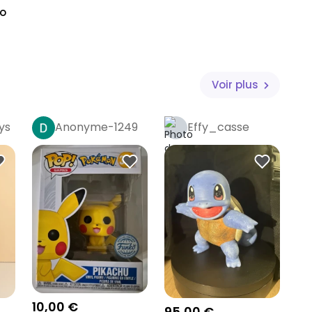
o
Voir plus
ys
Anonyme-1249
Effy_casse
10,00 €
95,00 €