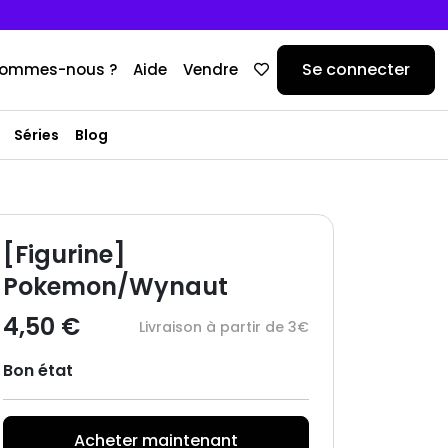
Se connecter
sommes-nous ?
Aide
Vendre
Séries
Blog
[Figurine]
Pokemon/Wynaut
4,50 €
Livraison à partir de 3€
Bon état
Acheter maintenant