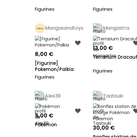
Figurines
Figurines
Mangasandtoys
Mangastra
Pro
13,00 €
8,00 €
Terrarium Dracau
[Figurine]
Pokemon/Palkia
Figurines
Figurines
Alex39
Taatsuki
5,00 €
Pokémon
30,00 €
Ronflex station de