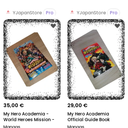
YJapanStore
Pro
YJapanStore
Pro
35,00 €
29,00 €
My Hero Academia -
My Hero Academia
World Heroes Mission -
Official Guide Book
Boku No...
Ultimate Anim...
Mangas
Mangas