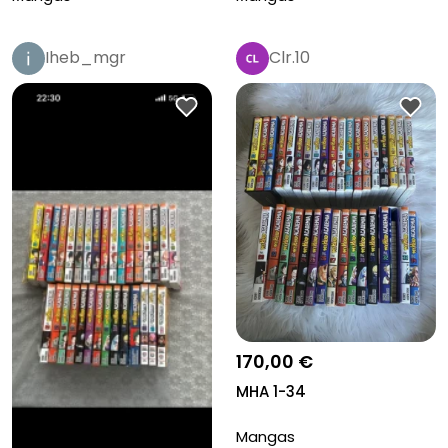
Iheb_mgr
Clr.10
170,00 €
MHA 1-34
Mangas