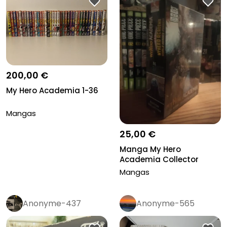
200,00 €
My Hero Academia 1-36
Mangas
25,00 €
Manga My Hero
Academia Collector
tome 37
Mangas
Anonyme-437
Anonyme-565