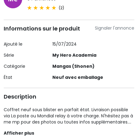
(2)
Informations sur le produit
Signaler l'annonce
Ajouté le
15/07/2024
Série
My Hero Academia
Catégorie
Mangas (Shonen)
État
Neuf avec emballage
Description
Coffret neuf sous blister en parfait état. Livraison possible
via La poste ou Mondial relay à votre charge. N'hésitez pas à
me mp pour des photos ou toutes infos supplémentaires.
N'hésitez pas à faire le tour de mes autres annonces pour
Afficher plus
grouper les frais de port.