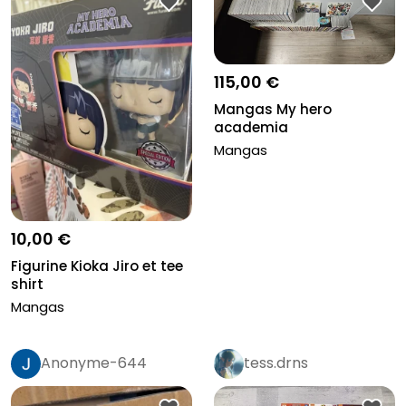
115,00 €
Mangas My hero
academia
Mangas
10,00 €
Figurine Kioka Jiro et tee
shirt
Mangas
Anonyme-644
tess.drns