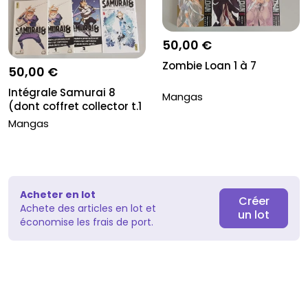
50,00 €
Zombie Loan 1 à 7
50,00 €
Intégrale Samurai 8
Mangas
(dont coffret collector t.1
&...
Mangas
Acheter en lot
Créer
Achete des articles en lot et
un lot
économise les frais de port.