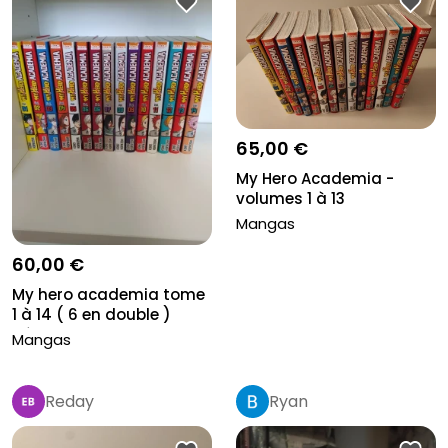
65,00 €
My Hero Academia -
volumes 1 à 13
Mangas
60,00 €
My hero academia tome
1 à 14 ( 6 en double )
très...
Mangas
Reday
Ryan