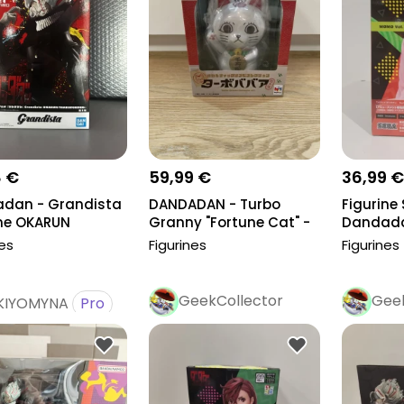
8 €
59,99 €
36,99 €
dan - Grandista
DANDADAN - Turbo
Figurine
ine OKARUN
Granny "Fortune Cat" -
Dandada
SFORMED
Statuette...
nes
Figurines
Figurines
GeekCollector
Geek
KIYOMYNA
Pro
Pro
Pr