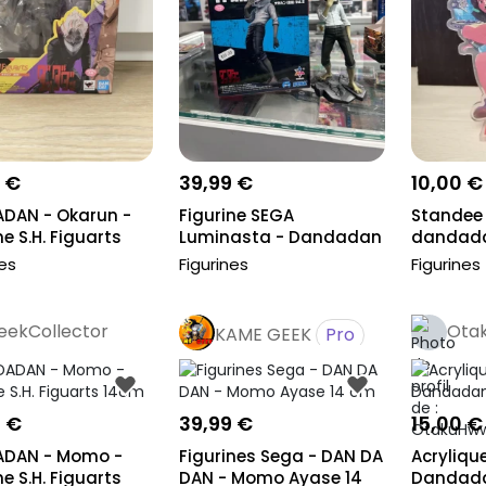
 €
39,99 €
10,00 €
DAN - Okarun -
Figurine SEGA
Standee 
ne S.H. Figuarts
Luminasta - Dandadan
dandad
- Okarun Transf...
nes
Figurines
Figurines
eekCollector
Ota
KAME GEEK
Pro
Pro
9 €
39,99 €
15,00 €
DAN - Momo -
Figurines Sega - DAN DA
Acryliqu
ne S.H. Figuarts
DAN - Momo Ayase 14
Dandada