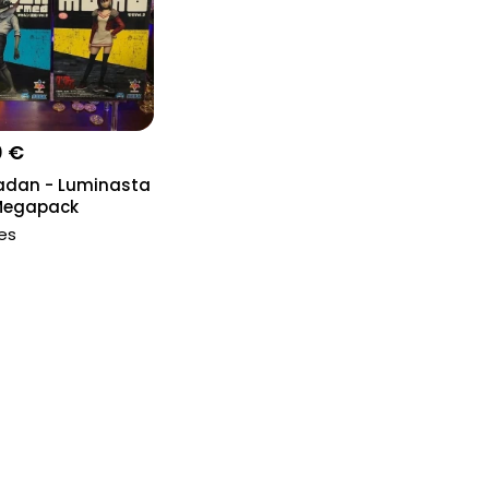
0 €
dan - Luminasta
 Megapack
nes