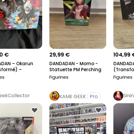
0 €
29,99 €
104,99 
DAN – Okarun
DANDADAN - Momo -
DANDADA
sformé) –
Statuette PM Perching
(Transfo
tte Figuart...
14cm
Statuette
nes
Figurines
Figurines
eekCollector
Sini
KAME GEEK
Pro
Pro