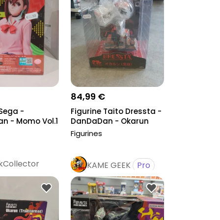
84,99 €
 Sega -
Figurine Taito Dressta -
n - Momo Vol.1
DanDaDan - Okarun
Transfo...
Figurines
Collector
KAME GEEK
Pro
o