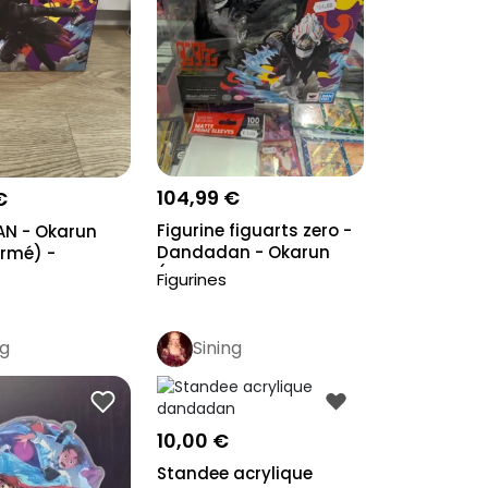
104,99 €
€
Figurine figuarts zero -
N - Okarun
Dandadan - Okarun
rmé) -
(transf...
 Figuart...
Figurines
ng
Sining
10,00 €
Standee acrylique