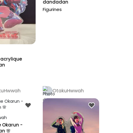
dandadan
Figurines
acrylique
an
kuHwwah
OtakuHwwah
e Okarun -
n 🌸