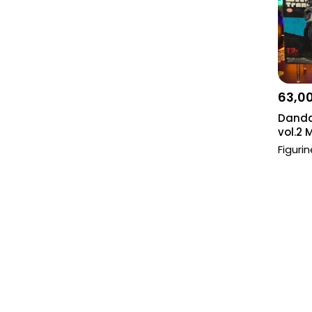
Spy x Family
Aniki
Demon Slayer
L'attaque des titans
63,0
My Hero Academia
Danda
Yu-Gi-Oh!
vol.2
Figuri
Blue Lock
One Piece
Autres
Disney Lorcana
Shaman King
Mario
Final Fantasy