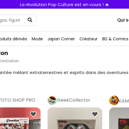
La révolution Pop Culture est en cours ! 🔥
Qui 
oduits dérivés
Mode
Japan Corner
Créateur
BD & Comics
ion
DanDaDan
ntée mêlant extraterrestres et esprits dans des aventures
YOTO SHOP PRO
GeekCollector
KAM
Pro
Pro