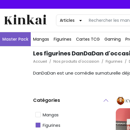
Kinkai
Master Pack
Mangas
Figurines
Cartes TCG
Gaming
Pr
Les figurines DanDaDan d'occas
Accueil
Nos produits d'occasion
Figurines
DanDaDan est une comédie surnaturelle déja
Catégories
K
Mangas
Figurines