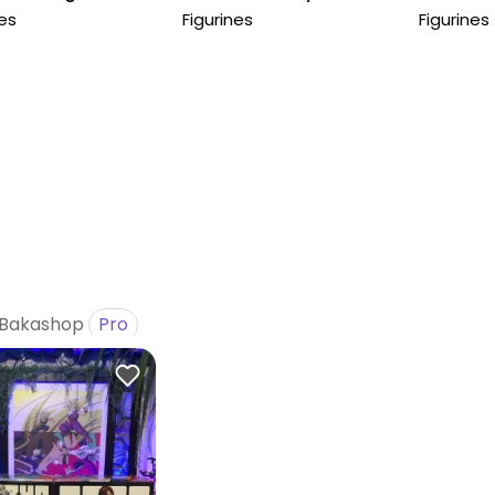
cm
nes
Figurines
Figurines
Bakashop
Pro