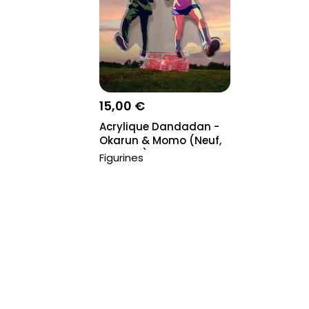
15,00 €
Acrylique Dandadan -
Okarun & Momo (Neuf,
emballé)
Figurines