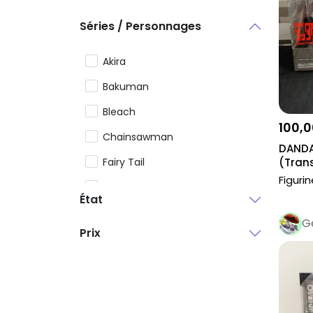
Séries / Personnages
Akira
Bakuman
Bleach
100,0
Chainsawman
DANDA
Fairy Tail
(Tran
Statue
Figuri
GTO
État
Hunter x Hunter
G
Prix
Monster
Nana
One Punch Man