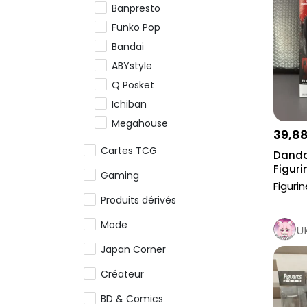
Banpresto
Funko Pop
Bandai
ABYstyle
Q Posket
Ichiban
Megahouse
39,8
Good Smile Company
Cartes TCG
Danda
Sega
Figur
Gaming
Nendoroids
TRAN
Figuri
Produits dérivés
Furyu
Taito
Mode
U
Autres figurines
Japan Corner
Résine
Créateur
BD & Comics