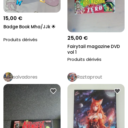
15,00 €
Badge Book Mha/JJk 🌟
25,00 €
Produits dérivés
Fairytail magazine DVD
vol 1
Produits dérivés
salvadores
Raztaprout