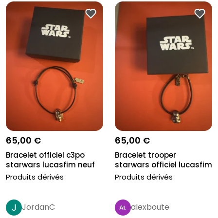
65,00 €
65,00 €
Bracelet officiel c3po
Bracelet trooper
starwars lucasfim neuf
starwars officiel lucasfim
neuf
Produits dérivés
Produits dérivés
JordanC
alexboute