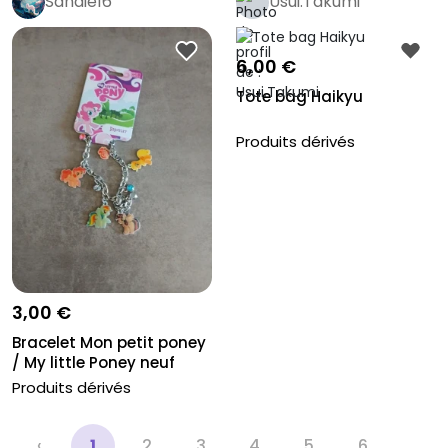
Sandie16
Usui.Takumi
6,00 €
Tote bag Haikyu
Produits dérivés
3,00 €
Bracelet Mon petit poney
/ My little Poney neuf
Produits dérivés
‹
1
2
3
4
5
6