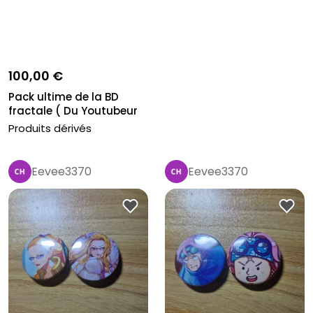
100,00 €
Pack ultime de la BD
fractale ( Du Youtubeur
Dr No...
Produits dérivés
Eevee3370
Eevee3370