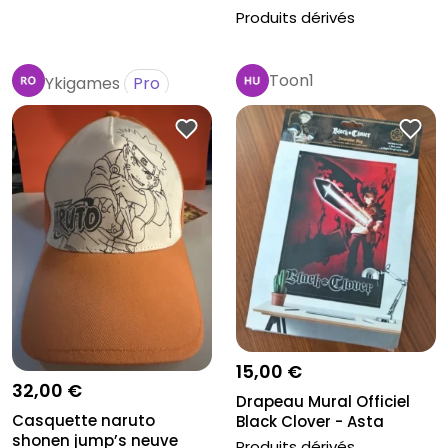
Produits dérivés
Toon1
Ykigames
Pro
15,00 €
32,00 €
Drapeau Mural Officiel
Casquette naruto
Black Clover - Asta
shonen jump’s neuve
70x100c...
Produits dérivés