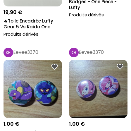
Badges - One Piece -
Luffy
19,90 €
Produits dérivés
🔥Toile Encadrée Luffy
Gear 5 Vs Kaido One
Piece 4...
Produits dérivés
Eevee3370
Eevee3370
1,00 €
1,00 €