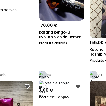
ts dérivés
170,00 €
Katana Rengoku
Kyojuro Nichirin Demon
Slayer Banda...
155,00 
Produits dérivés
Katana 
Hashibir
kimetsu N
Produits 
xïs
yu
yu
7,00 €
Porte clé Tanjiro