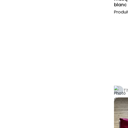
blanc
Dr Stone
Produi
Edens Zero
Kenshin le Vagabond
Goldorak
Saint Seiya
Slam Dunk
Black Butler
Jujutsu Kaisen
Akira
Th
Pokémon
Naruto
Dragonball