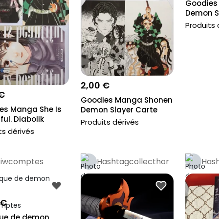
Goodies
Demon S
Collection
Produits 
2,00 €
 €
Goodies Manga Shonen
es Manga She Is
Demon Slayer Carte
ful. Diabolik
Collection...
Produits dérivés
 D...
ts dérivés
riwcomptes
Hashtagcollecthor
Hash
 €
ue de demon