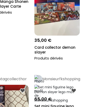
 Manga Shonen
layer Carte
...
dérivés
35,00 €
Card collector demon
slayer
Produits dérivés
tagcollecthor
Monsieurfkshopping
65,00 €
Set mini figurine lego