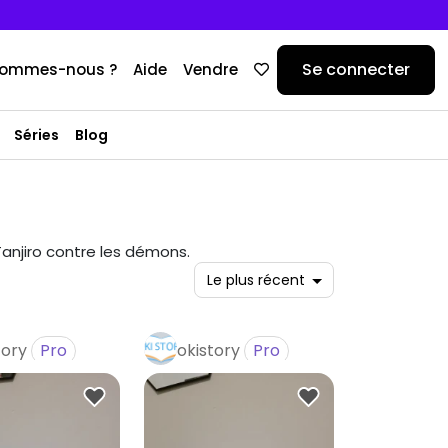
Se connecter
sommes-nous ?
Aide
Vendre
Séries
Blog
Tanjiro contre les démons.
tory
Pro
okistory
Pro