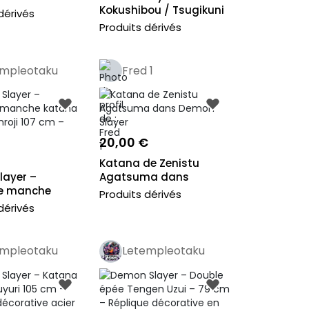
Kokushibou / Tsugikuni
dérivés
Michi...
Produits dérivés
empleotaku
Fred 1
o
20,00 €
Katana de Zenistu
layer –
Agatsuma dans
ie manche
Demon Slayer
Produits dérivés
tsuri Kan...
dérivés
empleotaku
Letempleotaku
o
Pro