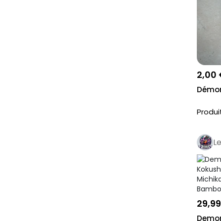
One Piece
Autres
Disney Lorcana
Shaman King
2,00
Mario
Démon
Final Fantasy
Produi
Dragon Quest
Jojo's Bizarre Adventure
L
Ippo
Black Clover
Les carnets de l'apothicaire
29,99
Captain Tsubasa - Olive et
Tom
Demon