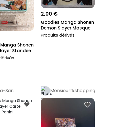
2,00 €
Goodies Manga Shonen
Demon Slayer Masque
Nezuko Co...
Produits dérivés
 Manga Shonen
layer Standee
.
dérivés
na-San
Monsieurfkshopping