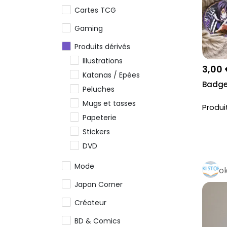
Cartes TCG
Gaming
Produits dérivés
Illustrations
3,00
Katanas / Epées
Badge
Peluches
Mugs et tasses
Produi
Papeterie
Stickers
DVD
OST (CD / Vinyles)
Mode
ok
Jeu de société
Japan Corner
Jouets
Créateur
Autres produits dérivés
BD & Comics