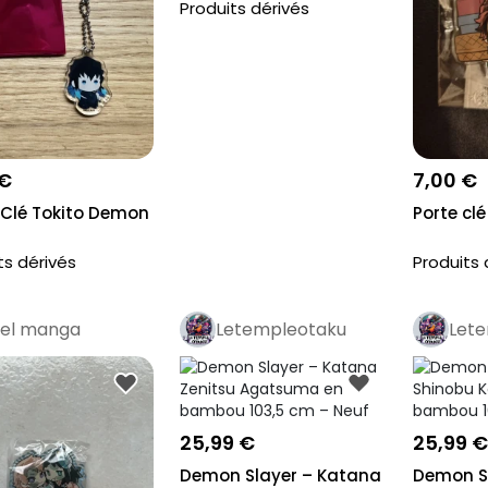
Produits dérivés
 €
7,00 €
-Clé Tokito Demon
Porte clé
ts dérivés
Produits 
el manga
Letempleotaku
Let
Pro
Pr
25,99 €
25,99 €
Demon Slayer – Katana
Demon S