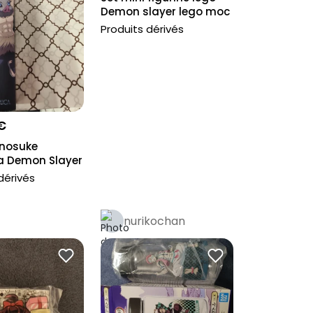
Demon slayer lego moc
Produits dérivés
€
Inosuke
a Demon Slayer
o y...
dérivés
nurikochan