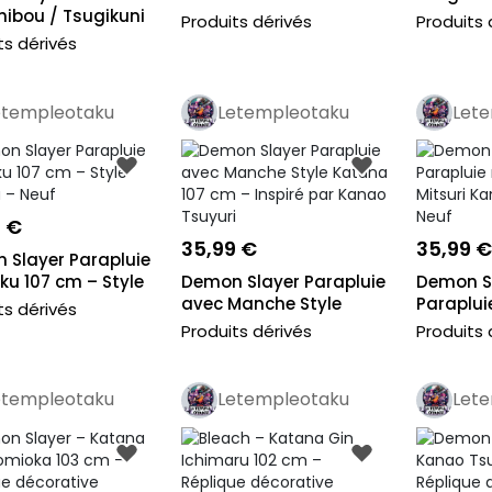
hibou / Tsugikuni
bambou – N...
acier...
Produits dérivés
Produits 
ts dérivés
etempleotaku
Letempleotaku
Let
Pro
Pro
Pr
9 €
35,99 €
35,99 €
 Slayer Parapluie
ku 107 cm – Style
Demon Slayer Parapluie
Demon S
avec Manche Style
Paraplu
ts dérivés
Katana 10...
katana Mi
Produits dérivés
Produits 
etempleotaku
Letempleotaku
Let
Pro
Pro
Pr