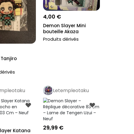
4,00 €
Demon Slayer Mini
bouteille Akaza
Produits dérivés
 Tanjiro
dérivés
empleotaku
Letempleotaku
o
Pro
29,99 €
layer Katana