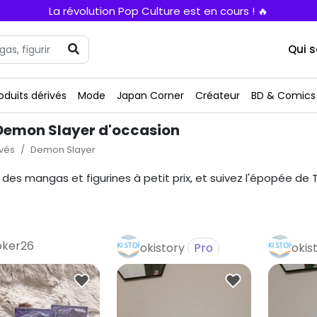
La révolution Pop Culture est en cours ! 🔥
Qui 
oduits dérivés
Mode
Japan Corner
Créateur
BD & Comics
 Demon Slayer d'occasion
ivés
Demon Slayer
des mangas et figurines à petit prix, et suivez l'épopée de 
oker26
okistory
Pro
okis