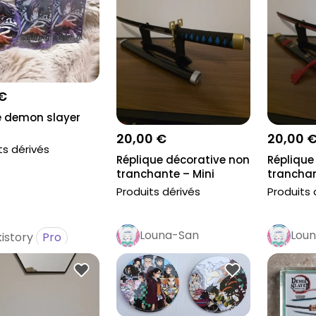
 €
 demon slayer
20,00 €
20,00 
ts dérivés
Réplique décorative non
Réplique
tranchante – Mini
tranchan
katana i...
katana i..
Produits dérivés
Produits 
Louna-San
Lou
istory
Pro