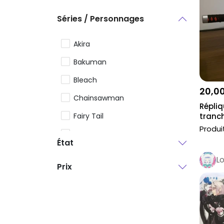
Séries / Personnages
Akira
Bakuman
Bleach
20,0
Chainsawman
Répli
Fairy Tail
tranc
katana 
Produi
GTO
État
Hunter x Hunter
L
Prix
Monster
Nana
One Punch Man