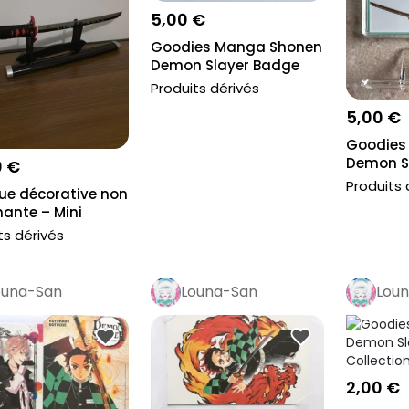
5,00 €
Goodies Manga Shonen
Demon Slayer Badge
Collection...
Produits dérivés
5,00 €
Goodies
Demon S
0 €
Acryliqu..
Produits 
que décorative non
hante – Mini
i...
ts dérivés
ouna-San
Louna-San
Lou
2,00 €