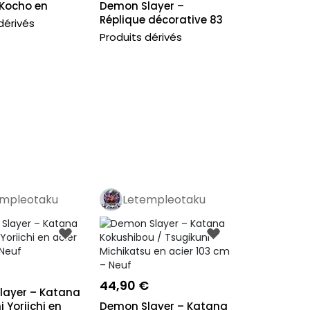
Kocho en
Demon Slayer –
03 Cm...
Réplique décorative 83
dérivés
cm – Lame de...
Produits dérivés
empleotaku
Letempleotaku
o
Pro
44,90 €
layer – Katana
 Yoriichi en
Demon Slayer – Katana