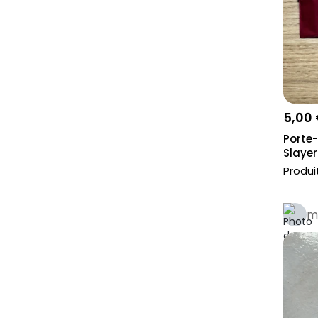
Spy x Family
Aniki
Demon Slayer
Rengoku
Tanjiro Kamado
5,00
Nezuko
Porte
Zenitsu
Slayer
Inosuke
Produi
Shinobu Kocho
Tengen Uzui
m
Muzan Kibutsuji
L'attaque des titans
Mitsuri Kanroji
My Hero Academia
Yu-Gi-Oh!
Blue Lock