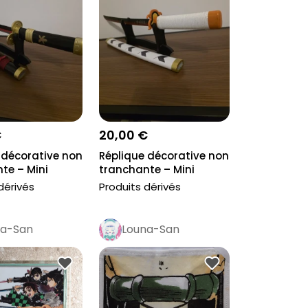
€
20,00 €
 décorative non
Réplique décorative non
te – Mini
tranchante – Mini
.
katana i...
dérivés
Produits dérivés
na-San
Louna-San