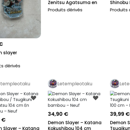
Zenitsu Agatsuma en
Shinobu 
bambou 1...
bambou 1
Produits dérivés
Produits 
 €
 slayer
ts dérivés
etempleotaku
Letempleotaku
Let
Pro
Pro
Pr
34,90 €
39,99 €
 €
Demon Slayer – Katana
Demon S
 Slayer – Katana
Kokushibou 104 cm
Tsugikuni