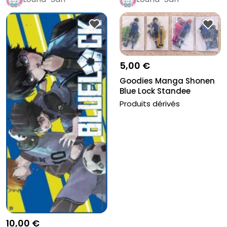
5,00 €
Goodies Manga Shonen
Blue Lock Standee
Acrylique C...
Produits dérivés
10,00 €