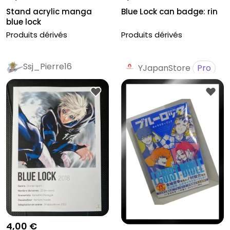
Stand acrylic manga
Blue Lock can badge: rin
blue lock
Produits dérivés
Produits dérivés
Ssj_Pierre16
YJapanStore
Pro
4,00 €