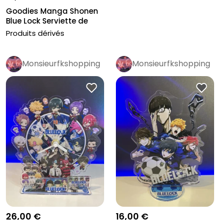
Goodies Manga Shonen
Blue Lock Serviette de
Plage...
Produits dérivés
Monsieurfkshopping
Monsieurfkshopping
26,00 €
16,00 €