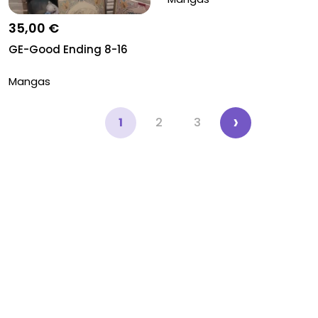
35,00 €
GE-Good Ending 8-16
Mangas
‹
›
1
2
3