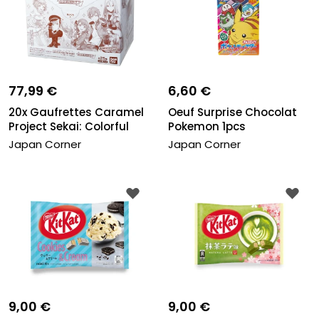
77,99 €
6,60 €
20x Gaufrettes Caramel
Oeuf Surprise Chocolat
Project Sekai: Colorful
Pokemon 1pcs
Sta...
Japan Corner
Japan Corner
9,00 €
9,00 €