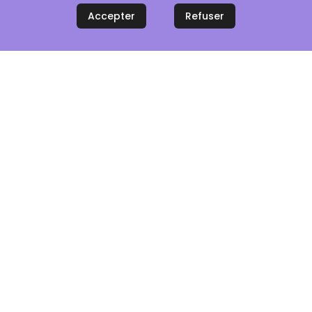
Accepter
Refuser
aiement 100% sécurisé
Service client réactif
Rubriques